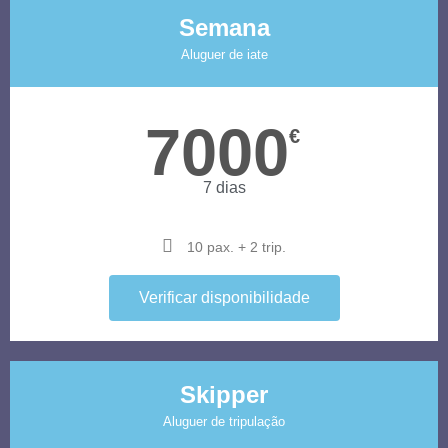
Semana
Aluguer de iate
7000
€
7 dias
10 pax. + 2 trip.
Verificar disponibilidade
Skipper
Aluguer de tripulação