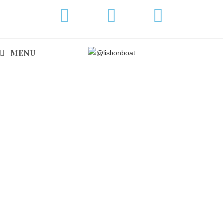
MENU
HANSE 508
O inovador Hanse 508 é o iate perfeito para
velejar em águas azuis
Alugue este iate progressivo em Cascais