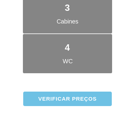
3
Cabines
4
WC
VERIFICAR PREÇOS
Barco está atracado na Marina de Cascais
e à sua espera!