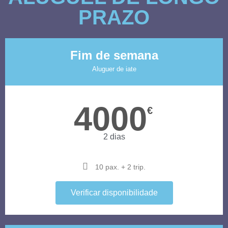
PRAZO
Fim de semana
Aluguer de iate
4000
€
2 dias
10 pax. + 2 trip.
Verificar disponibilidade