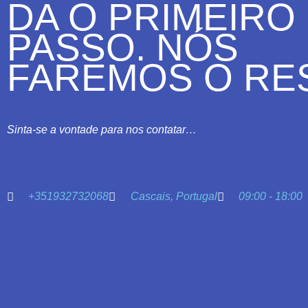
DA O PRIMEIRO
PASSO. NÓS
FAREMOS O RE
Sinta-se a vontade para nos contatar…
+351932732068
Cascais, Portugal
09:00 - 18:00