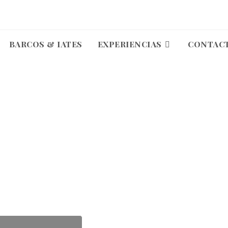
BARCOS & IATES
EXPERIENCIAS
CONTAC
I ATLANTIQUE 40
e de lazer para passeio e relaxamento.
Suba a bordo e divirta-se!