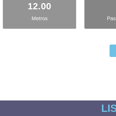
12.00
Metros
Pas
Barco está atra
LI