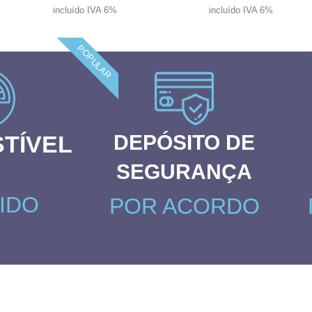
incluído IVA 6%
incluído IVA 6%
POPULAR
TÍVEL
DEPÓSITO DE
SEGURANÇA
IDO
POR ACORDO