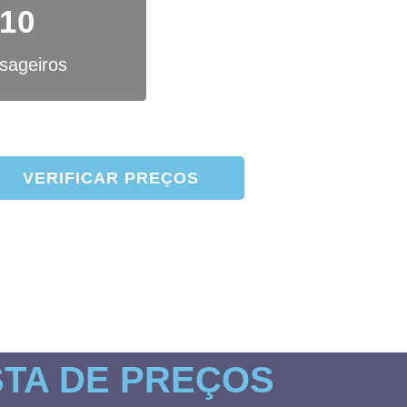
10
sageiros
VERIFICAR PREÇOS
cado na Marina de Cascais e à sua espera!
STA DE PREÇOS