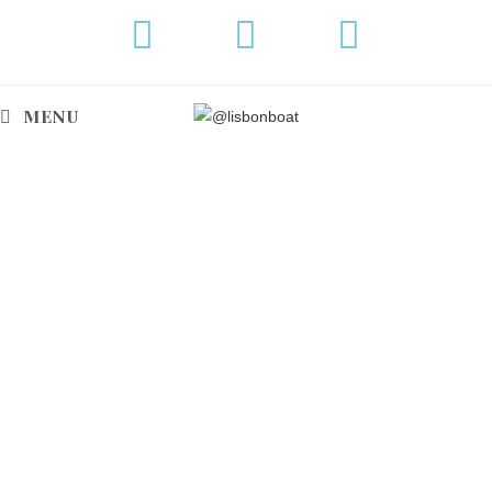
MENU
CHRIS CRAFT 22
Tem
carta de navegador?
Suba a bordo do Chris Craft 22 e sinta a
liberdade.