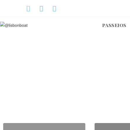
PASSEIOS
A
Excelente iate