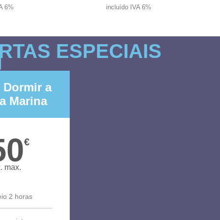
VA 6%
incluído IVA 6%
RTAS ESPECIAIS
 Dormir a
a Marina
50
€
. max.
io 2 horas