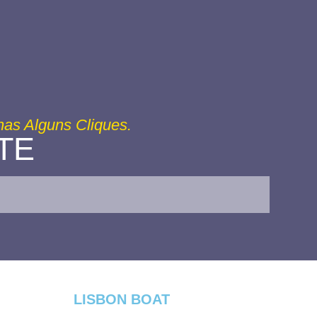
s Alguns Cliques.
TE
LISBON BOAT