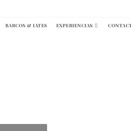
BARCOS & IATES
EXPERIENCIAS
CONTAC
STONDOA 43
 de recreio para o seu máximo conforto.
Suba a bordo e relaxe!