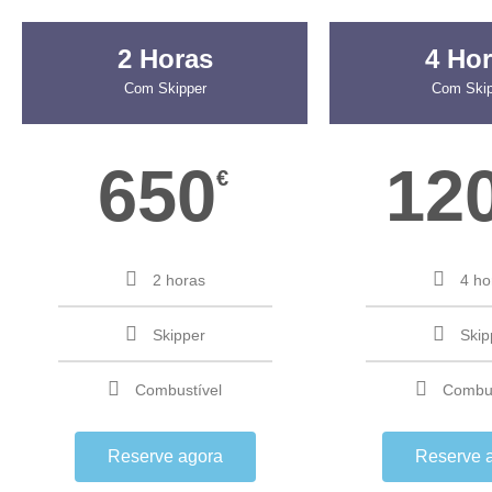
2 Horas
4 Ho
Com Skipper
Com Skip
650
12
€
2 horas
4 ho
Skipper
Skip
Combustível
Combus
Reserve agora
Reserve 