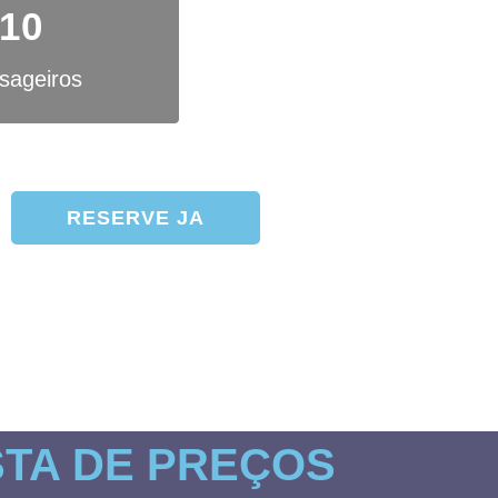
10
sageiros
RESERVE JA
cado na Marina de Cascais e à sua espera!
STA DE PREÇOS