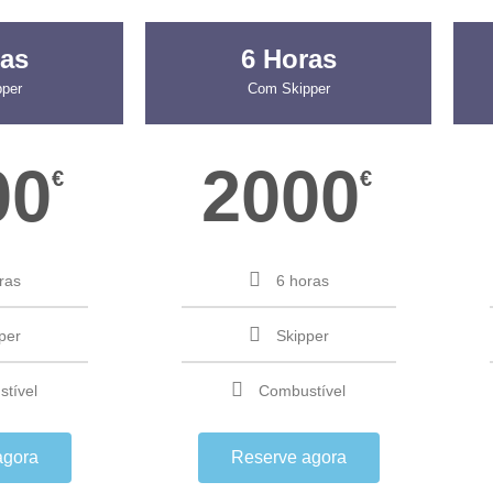
ras
6 Horas
per
Com Skipper
00
2000
€
€
ras
6 horas
per
Skipper
tível
Combustível
agora
Reserve agora