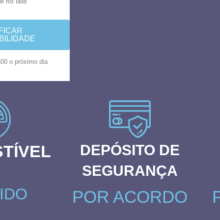
e no iate
FICAR
BILIDADE
00 o próximo dia
TÍVEL
DEPÓSITO DE
SEGURANÇA
IDO
POR ACORDO