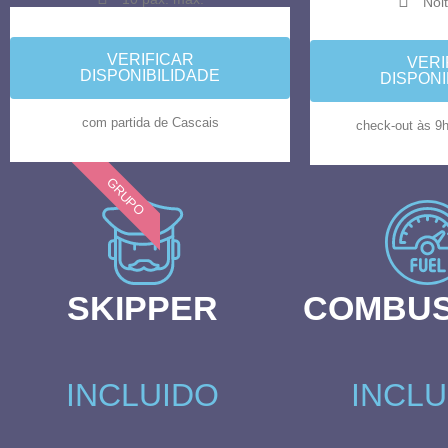
Noit
VERIFICAR
VERI
DISPONIBILIDADE
DISPONI
com partida de Cascais
check-out às 9h
GRUPO
SKIPPER
COMBUS
INCLUIDO
INCLU