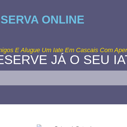
SERVA ONLINE
igos E Alugue Um Iate Em Cascais Com Apena
ESERVE JÁ O SEU IA