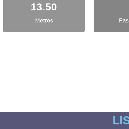
13.50
Metros
Pas
Barco está atra
LI